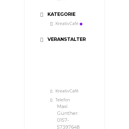
KATEGORIE
KreativCafé
VERANSTALTER
KreativCafé
Telefon
Maxi
Günther:
0157-
57397648