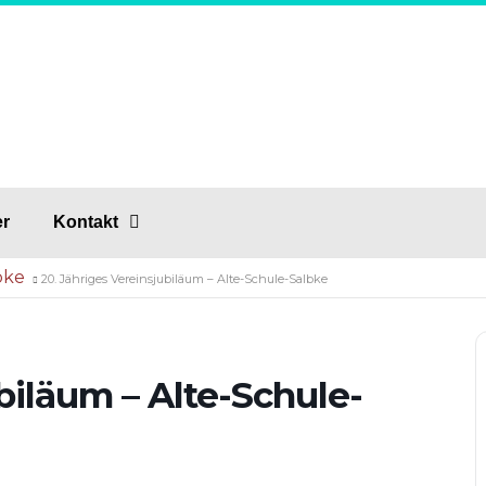
er
Kontakt
bke
20. Jähriges Vereinsjubiläum – Alte-Schule-Salbke
biläum – Alte-Schule-