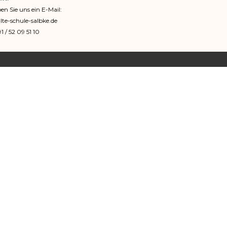
en Sie uns ein E-Mail:
lte-schule-salbke.de
91 / 52 09 51 10