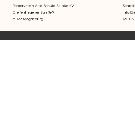
Förderverein Alte-Schule-Salbke e.V.
Schreib
Greifenhagener Straße 7
info@a
39122 Magdeburg
Tel. 03